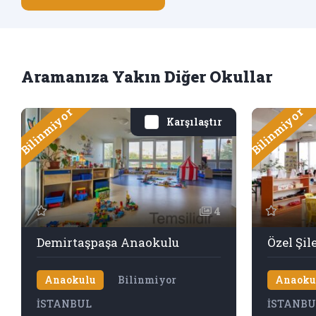
Aramanıza Yakın Diğer Okullar
Bilinmiyor
Bilinmiyor
Karşılaştır
4
Demirtaşpaşa Anaokulu
Anaokulu
Bilinmiyor
Anaoku
İSTANBUL
İSTANBU