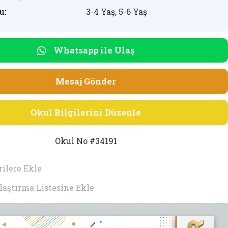
u:
3-4 Yaş, 5-6 Yaş
Whatsapp ile Ulaş
Mesaj Gönder
Okul Bilgilerini Düzenle
Okul No #34191
ilere Ekle
laştırma Listesine Ekle