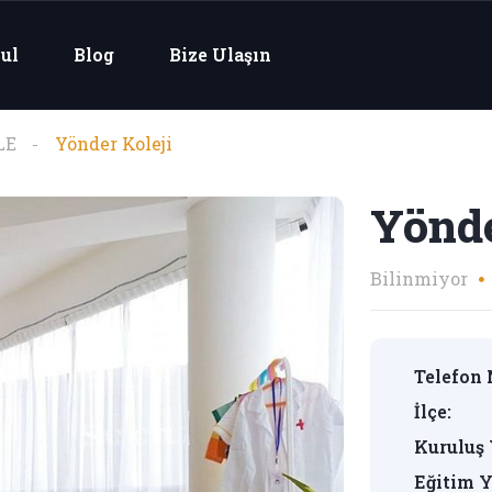
ul
Blog
Bize Ulaşın
LE
Yönder Koleji
Yönde
Bilinmiyor
Telefon 
İlçe:
Kuruluş 
Eğitim Y