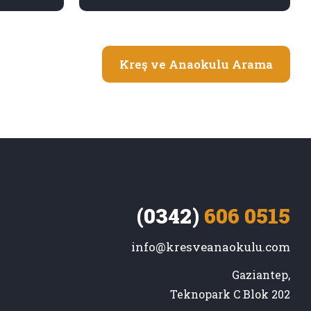
Kreş ve Anaokulu Arama
(0342)
606 0515
info@kresveanaokulu.com
Gaziantep,

Teknopark C Blok 202