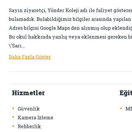
Sayın ziyaretçi, Yönder Koleji adı ile faliyet gösteren
bulamadık. Bulabildiğimiz bilgiler arasında yapılan 2
Adres bilgisi Google Maps den alınmış olup eklendiği 
Bu okul hakkında yanlış veya eklenmesi gereken bir 
\'Sarı…
Daha Fazla Göster
Hizmetler
Eği
•
•
Güvenlik
ME
•
Kamera İzleme
•
Rehberlik