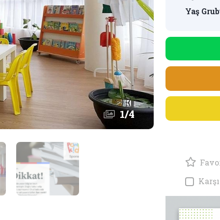
Yaş Grub
1
/
4
Favor
Karşı