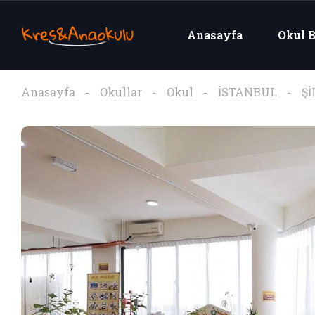
Anasayfa
Okul B
Anasayfa
Okullar
Okul
İSTANBUL
Şİ