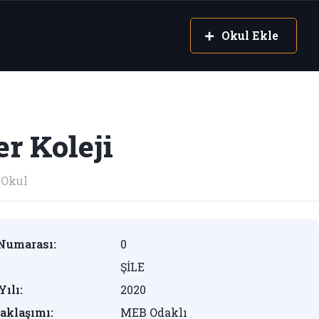
Okul Ekle
r Koleji
Okul
Numarası:
0
ŞİLE
Yılı:
2020
aklaşımı:
MEB Odaklı