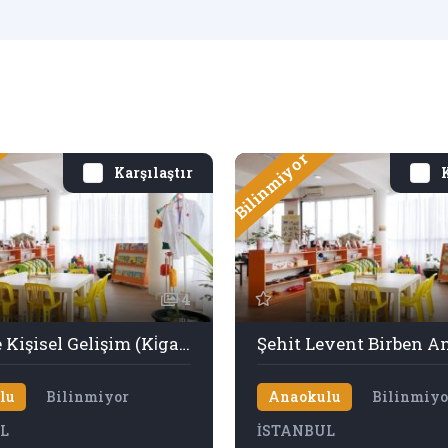
Bilinmiyor
Karşılaştır
K
4
Özel Şile Kişisel Gelişim (Ki̇ga) Anaokulu
Şehit Levent Birben A
lu
Bilinmiyor
Anaokulu
Bilinmiyo
L
İSTANBUL