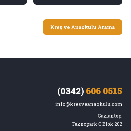
Kreş ve Anaokulu Arama
(0342)
606 0515
info@kresveanaokulu.com
Gaziantep,

Teknopark C Blok 202