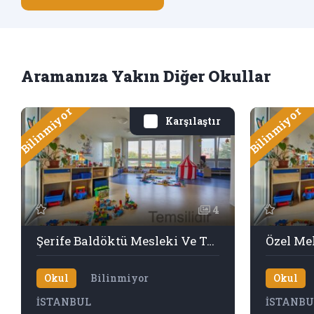
Aramanıza Yakın Diğer Okullar
Bilinmiyor
Bilinmiyor
Karşılaştır
4
Şerife Baldöktü Mesleki Ve Teknik Anadolu Lisesi
Okul
Bilinmiyor
Okul
İSTANBUL
İSTANBU