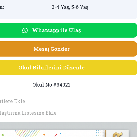
u:
3-4 Yaş, 5-6 Yaş
Whatsapp ile Ulaş
Mesaj Gönder
Okul Bilgilerini Düzenle
Okul No #34022
ilere Ekle
laştırma Listesine Ekle