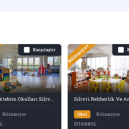
Bilinmiyor
Karşılaştır
K
4
Özel Mektebim Okulları Silivri Anadolu Sağlık Meslek Lisesi
Bilinmiyor
Okul
Bilinmiyor
L
İSTANBUL