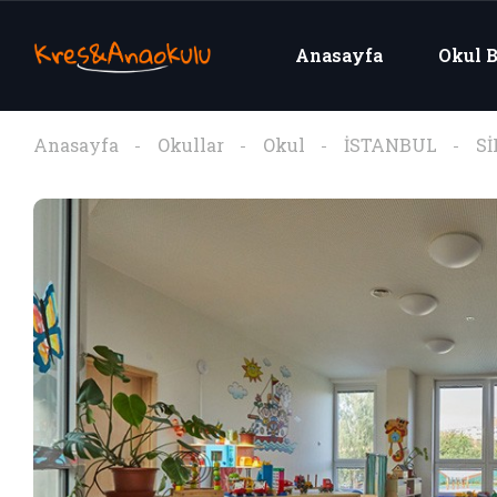
Anasayfa
Okul B
Anasayfa
Okullar
Okul
İSTANBUL
Sİ