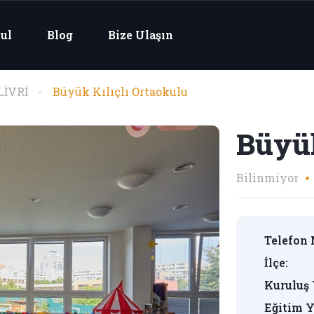
ul
Blog
Bize Ulaşın
LİVRİ
Büyük Kılıçlı Ortaokulu
Büyük
Bilinmiyor
Telefon 
İlçe:
Kuruluş 
Eğitim Y