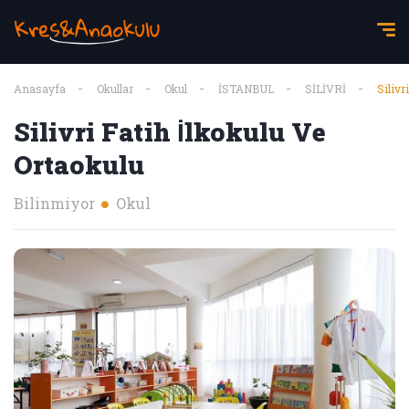
Anasayfa
Okullar
Okul
İSTANBUL
SİLİVRİ
Silivr
Silivri Fatih İlkokulu Ve
Ortaokulu
Bilinmiyor
Okul