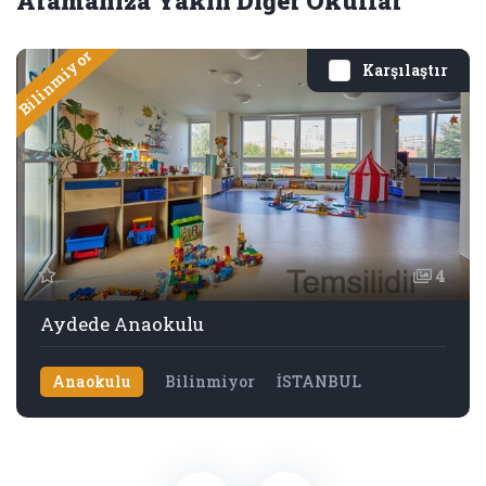
Aramanıza Yakın Diğer Okullar
Bilinmiyor
Karşılaştır
4
Aydede Anaokulu
Anaokulu
Bilinmiyor
İSTANBUL