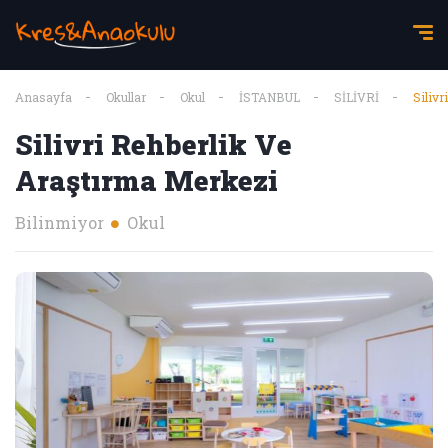
Anasayfa
Okullar
Okul
İSTANBUL
SİLİVRİ
Silivr
Silivri Rehberlik Ve
Araştırma Merkezi
Bilinmiyor
Okul