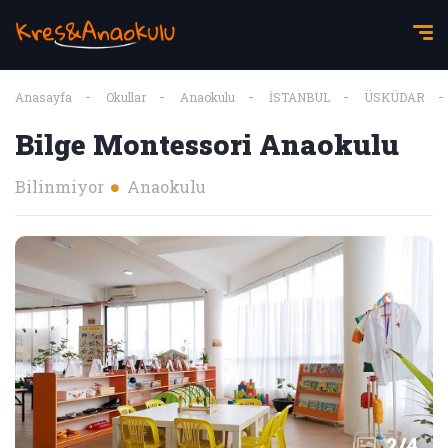
Anasayfa
Okullar
Anaokulu
İSTANBUL
ÜSKÜDAR
Bilge Montessori Anaokulu
Bilinmiyor
Anaokulu
2
/
4