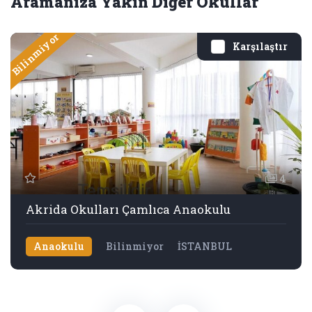
Aramanıza Yakın Diğer Okullar
Bilinmiyor
Karşılaştır
4
Akrida Okulları Çamlıca Anaokulu
Anaokulu
Bilinmiyor
İSTANBUL