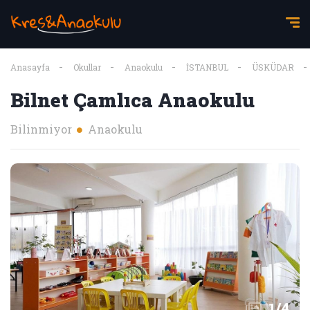
Anasayfa
Okullar
Anaokulu
İSTANBUL
ÜSKÜDAR
Bilnet Çamlıca Anaokulu
Bilinmiyor
Anaokulu
1
/
4