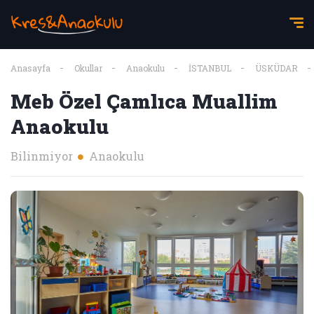
Anasayfa
Okullar
Anaokulu
İSTANBUL
ÜSKÜDAR
Meb Özel Çamlıca Muallim
Anaokulu
Bilinmiyor
Anaokulu