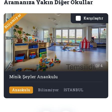
Aramanıza Yakın Diğer Okullar
Bilinmiyor
Karşılaştır
4
Mi̇ni̇k Şeyler Anaokulu
Anaokulu
Bilinmiyor
İSTANBUL