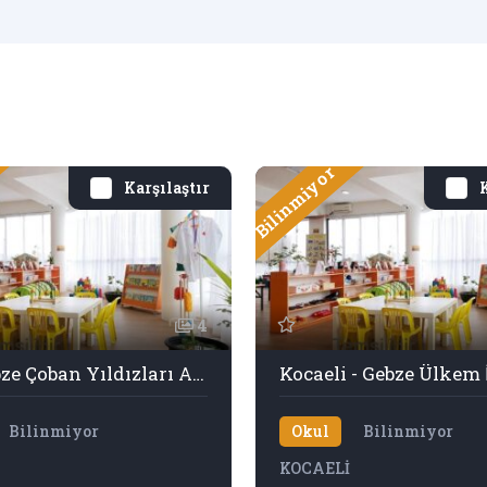
Bilinmiyor
Karşılaştır
K
4
Özel Gebze Çoban Yıldızları Anaokulu Ve İlkokulu
Kocaeli - Gebze Ülkem 
Bilinmiyor
Okul
Bilinmiyor
KOCAELİ