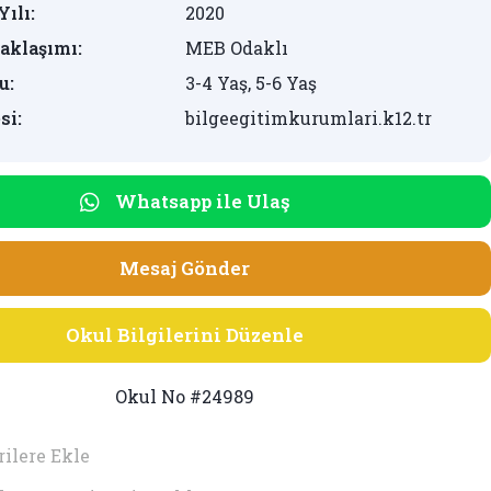
Yılı:
2020
aklaşımı:
MEB Odaklı
u:
3-4 Yaş, 5-6 Yaş
si:
bilgeegitimkurumlari.k12.tr
Whatsapp ile Ulaş
Mesaj Gönder
Okul Bilgilerini Düzenle
Okul No #24989
ilere Ekle