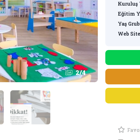
Kuruluş 
Eğitim Y
Yaş Grub
Web Site
2
/
4
Favor