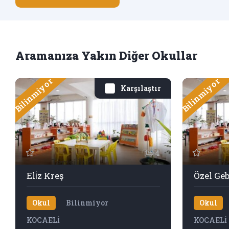
Aramanıza Yakın Diğer Okullar
Bilinmiyor
Bilinmiyor
Karşılaştır
4
Eli̇z Kreş
Okul
Bilinmiyor
Okul
KOCAELİ
KOCAELİ