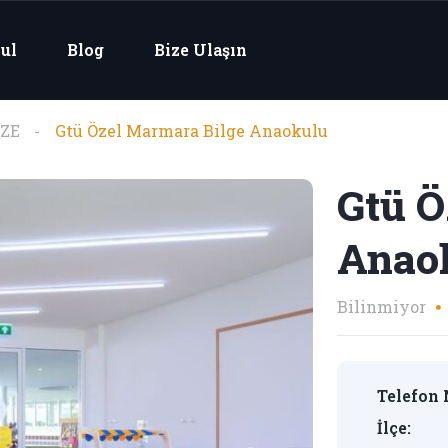
ul
Blog
Bize Ulaşın
ZE
Gtü Özel Marmara Bilge Anaokulu
Gtü Ö
Anao
Bilinmiyor
Telefon 
İlçe: