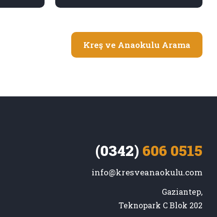
Kreş ve Anaokulu Arama
(0342)
606 0515
info@kresveanaokulu.com
Gaziantep,

Teknopark C Blok 202