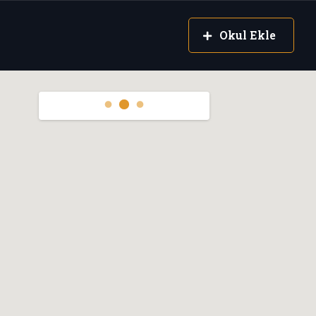
Okul Ekle