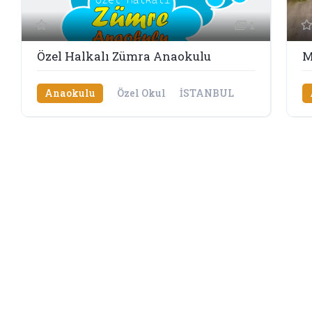
1
Özel Halkalı Zümra Anaokulu
M
Anaokulu
Özel Okul
İSTANBUL