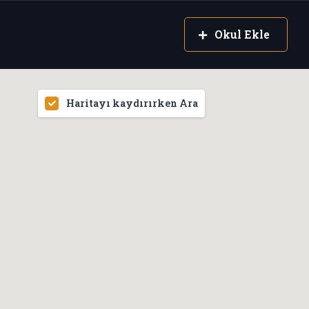
Okul Ekle
Haritayı kaydırırken Ara