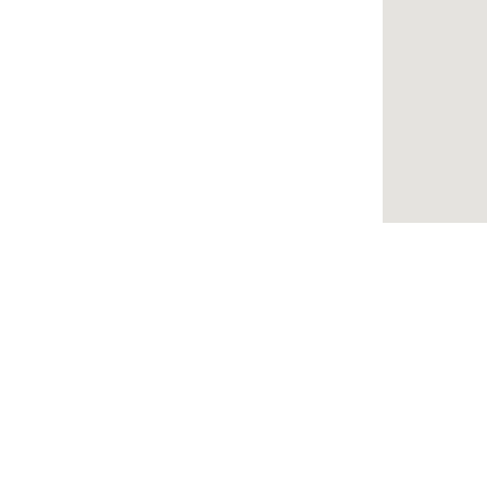
Anasayfa
Okul Bul
Blog
Bize Ulaşın