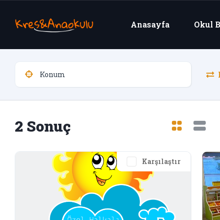
Anasayfa
Okul B
K
2 Sonuç
Karşılaştır