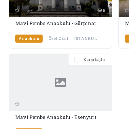
5
Mavi Pembe Anaokulu - Gürpınar
M
Anaokulu
Özel Okul
İSTANBUL
Karşılaştır
Mavi Pembe Anaokulu - Esenyurt