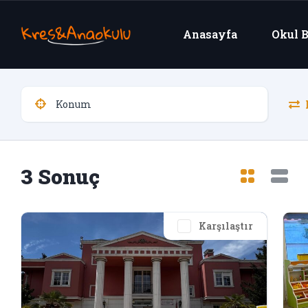
Anasayfa
Okul B
K
3 Sonuç
Karşılaştır