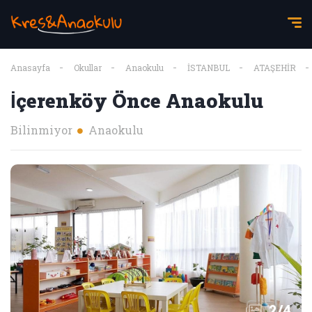
Anasayfa
Okullar
Anaokulu
İSTANBUL
ATAŞEHİR
İçerenköy Önce Anaokulu
Bilinmiyor
Anaokulu
2
/
4