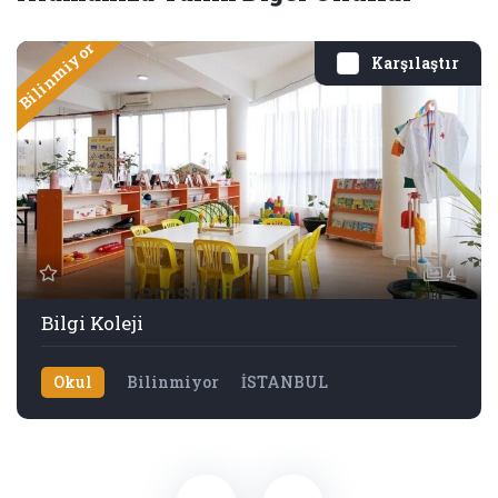
Bilinmiyor
Karşılaştır
4
Bilgi Koleji
Okul
Bilinmiyor
İSTANBUL