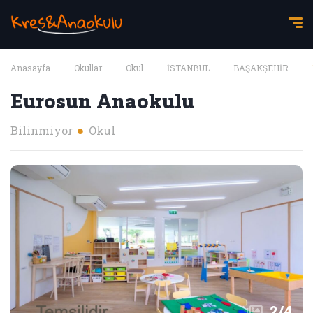
Anasayfa
Okullar
Okul
İSTANBUL
BAŞAKŞEHİR
Eurosun Anaokulu
Bilinmiyor
Okul
2
/
4