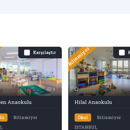
Bilinmiyor
Karşılaştır
K
4
lfen Anaokulu
Hilal Anaokulu
lu
Bilinmiyor
Okul
Bilinmiyor
L
İSTANBUL