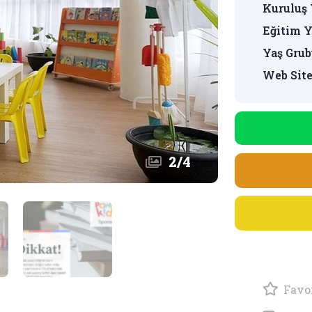
Kuruluş 
Eğitim Y
Yaş Grub
Web Site
2
/
4
Favor