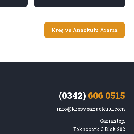
Kreş ve Anaokulu Arama
(0342)
606 0515
info@kresveanaokulu.com
Gaziantep,

Teknopark C Blok 202