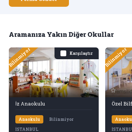
Aramanıza Yakın Diğer Okullar
Bilinmiyor
Bilinmiyor
Karşılaştır
4
İz Anaokulu
Özel Bi
Anaokulu
Bilinmiyor
Anaoku
İSTANBUL
İSTANBU