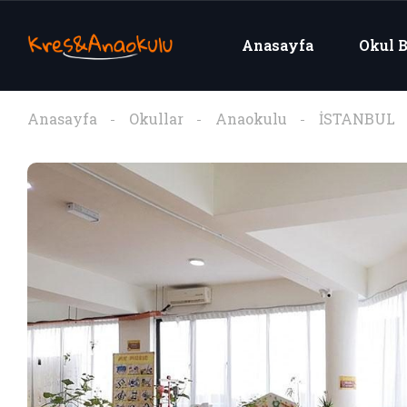
Anasayfa
Okul B
Anasayfa
Okullar
Anaokulu
İSTANBUL