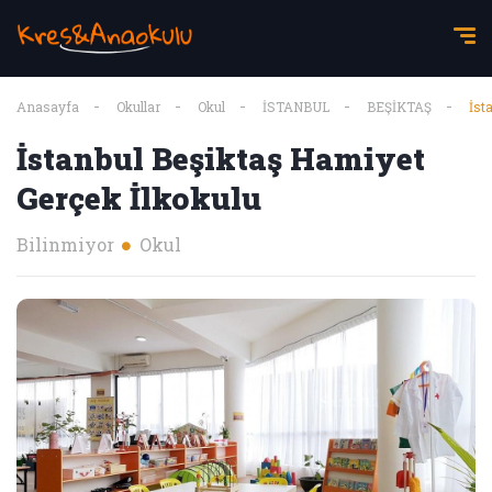
Anasayfa
Okullar
Okul
İSTANBUL
BEŞİKTAŞ
İs
İstanbul Beşiktaş Hamiyet
Gerçek İlkokulu
Bilinmiyor
Okul