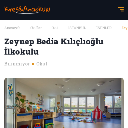
Anasayfa
Okullar
Okul
İSTANBUL
ESENLER
Zeyn
Zeynep Bedia Kılıçlıoğlu
İlkokulu
Bilinmiyor
Okul