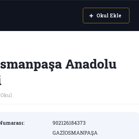
Okul Ekle
osmanpaşa Anadolu
i
Okul
Numarası:
902126184373
GAZİOSMANPAŞA