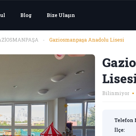
ul
Blog
Bize Ulaşın
AZİOSMANPAŞA
Gaziosmanpaşa Anadolu Lisesi
Gazi
Lises
Bilinmiyor
Telefon 
İlçe: