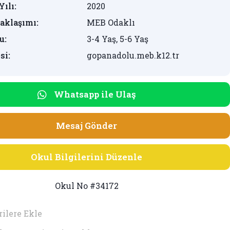
Yılı:
2020
aklaşımı:
MEB Odaklı
u:
3-4 Yaş, 5-6 Yaş
si:
gopanadolu.meb.k12.tr
Whatsapp ile Ulaş
Mesaj Gönder
Okul Bilgilerini Düzenle
Okul No #34172
ilere Ekle