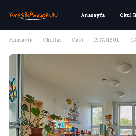
Anasayfa
Okul B
Anasayfa
Okullar
Okul
İSTANBUL
G