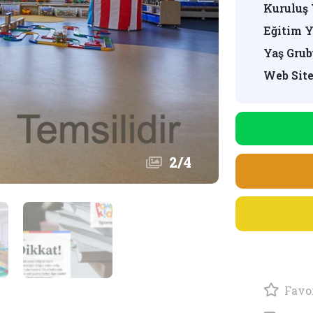
Kuruluş 
Eğitim Y
Yaş Grub
Web Site
2
/
4
Favor