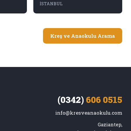
İSTANBUL
Kreş ve Anaokulu Arama
(0342)
606 0515
info@kresveanaokulu.com
Gaziantep,
