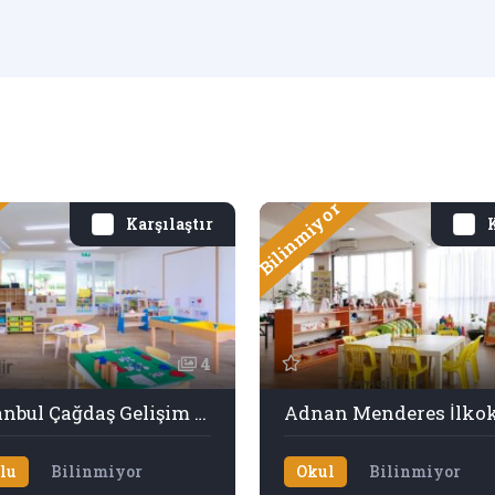
Bilinmiyor
Karşılaştır
K
4
Özel İstanbul Çağdaş Gelişim Anaokulu
Adnan Menderes İlko
lu
Bilinmiyor
Okul
Bilinmiyor