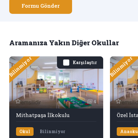
Formu Gönder
Aramanıza Yakın Diğer Okullar
Bilinmiyor
Bilinmiyor
Karşılaştır
4
Mithatpaşa İlkokulu
Okul
Bilinmiyor
Anaoku