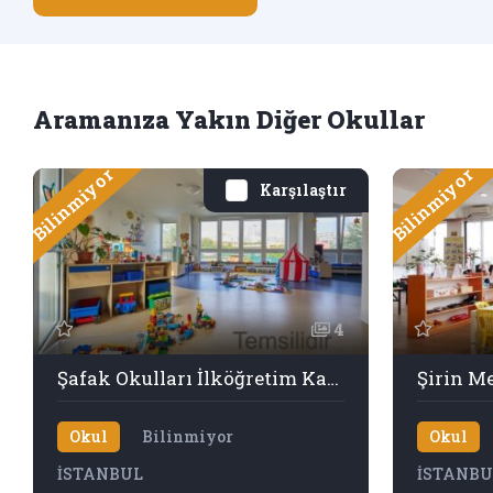
Aramanıza Yakın Diğer Okullar
Bilinmiyor
Bilinmiyor
Karşılaştır
4
Şafak Okulları İlköğretim Kampüsü
Şirin M
Okul
Bilinmiyor
Okul
İSTANBUL
İSTANBU