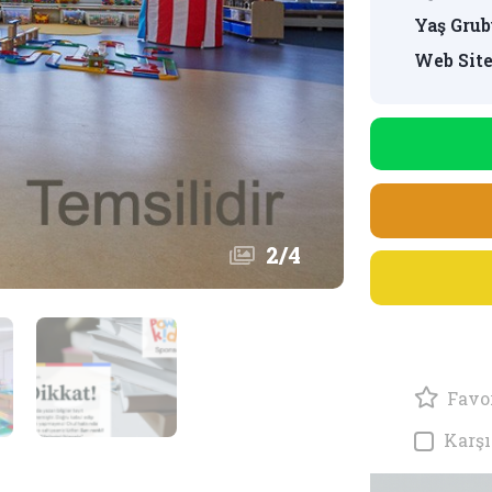
Yaş Grub
Web Site
2
/
4
Favor
Karşı