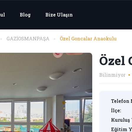
ul
Blog
Bize Ulaşın
GAZİOSMANPAŞA
Özel Goncalar Anaokulu
Özel 
Bilinmiyor
Telefon 
İlçe:
Kuruluş 
Eğitim Y