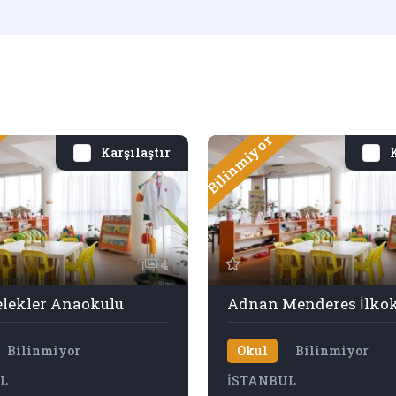
Bilinmiyor
Karşılaştır
K
4
elekler Anaokulu
Bilinmiyor
Okul
Bilinmiyor
L
İSTANBUL