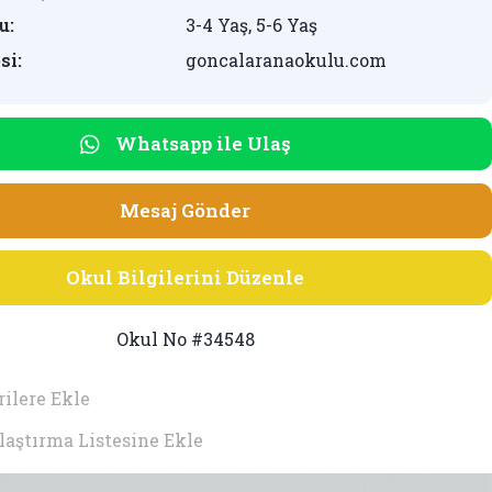
u:
3-4 Yaş, 5-6 Yaş
si:
goncalaranaokulu.com
Whatsapp ile Ulaş
Mesaj Gönder
Okul Bilgilerini Düzenle
Okul No #34548
ilere Ekle
laştırma Listesine Ekle