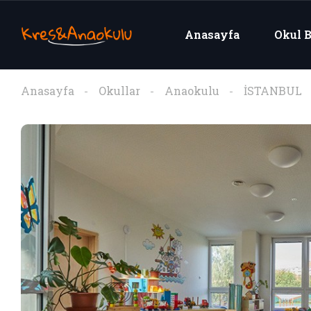
Anasayfa
Okul B
Anasayfa
Okullar
Anaokulu
İSTANBUL