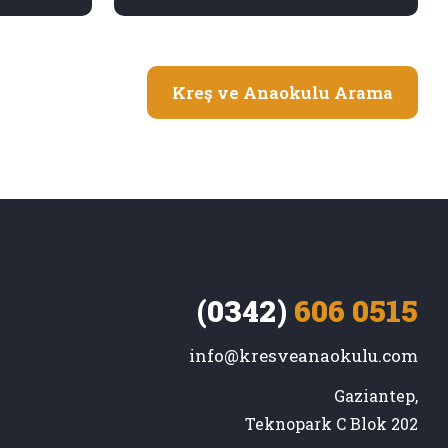
Kreş ve Anaokulu Arama
(0342)
606 0515
info@kresveanaokulu.com
Gaziantep,

Teknopark C Blok 202