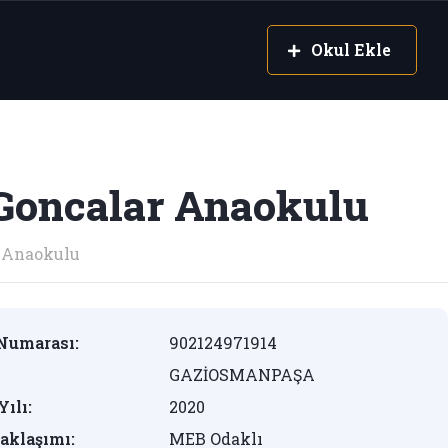
Okul Ekle
Goncalar Anaokulu
Anaokulu
Numarası:
902124971914
GAZİOSMANPAŞA
Yılı:
2020
aklaşımı:
MEB Odaklı