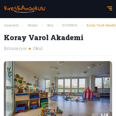
Anasayfa
Okullar
Okul
İSTANBUL
Koray Varol Akade
Koray Varol Akademi
Bilinmiyor
Okul
1
/
4