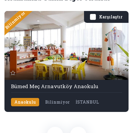
Bilinmiyor
Karşılaştır
4
Bümed Meç Arnavutköy Anaokulu
Anaokulu
Bilinmiyor
İSTANBUL