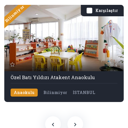
Bilinmiyor
Karşılaştır
4
Özel Batı Yıldızı Atakent Anaokulu
Anaokulu
Bilinmiyor
İSTANBUL