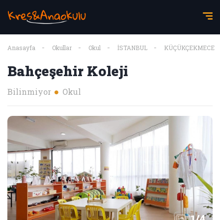
Anasayfa
Okullar
Okul
İSTANBUL
KÜÇÜKÇEKMECE
Bahçeşehir Koleji
Bilinmiyor
Okul
1
/
4