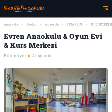
Anasayfa
Okullar
Anaokulu
İSTANBUL
KÜÇÜKÇEKM
Evren Anaokulu & Oyun Evi
& Kurs Merkezi
Bilinmiyor
Anaokulu