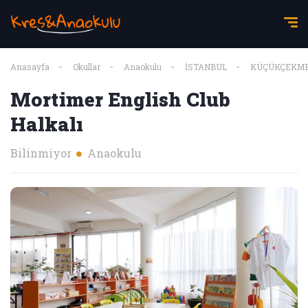
Anasayfa
Okullar
Anaokulu
İSTANBUL
KÜÇÜKÇEKM
Mortimer English Club
Halkalı
Bilinmiyor
Anaokulu