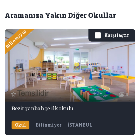
Aramanıza Yakın Diğer Okullar
Bilinmiyor
Karşılaştır
4
Bezi̇rganbahçe İlkokulu
Okul
Bilinmiyor
İSTANBUL