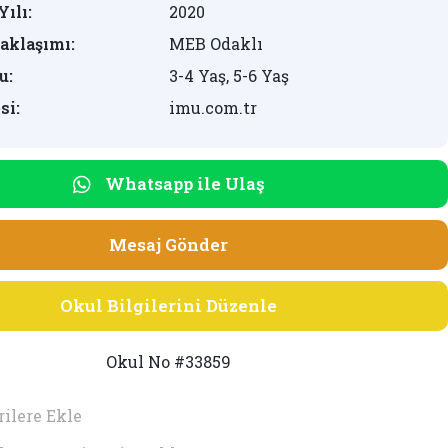
Yılı:
2020
aklaşımı:
MEB Odaklı
u:
3-4 Yaş, 5-6 Yaş
si:
imu.com.tr
Whatsapp ile Ulaş
Mesaj Gönder
Okul Bilgilerini Düzenle
Okul No #33859
ilere Ekle