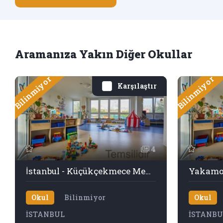
Aramanıza Yakın Diğer Okullar
Bilinmiyor
Bilinmiyor
Karşılaştır
4
İstanbul - Küçükçekmece Mehmet Akif Ersoy İlkokulu
Yakamo
Okul
Bilinmiyor
Okul
İSTANBUL
İSTANBU