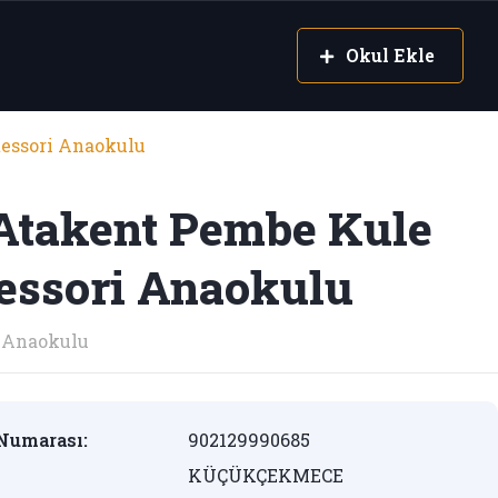
Okul Ekle
essori Anaokulu
Atakent Pembe Kule
essori Anaokulu
Anaokulu
Numarası:
902129990685
KÜÇÜKÇEKMECE