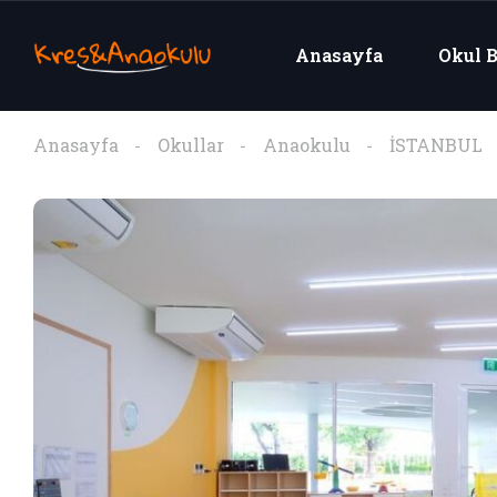
Anasayfa
Okul B
Anasayfa
Okullar
Anaokulu
İSTANBUL