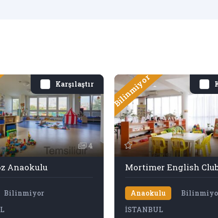
Bilinmiyor
Karşılaştır
K
4
z Anaokulu
Bilinmiyor
Anaokulu
Bilinmiyo
L
İSTANBUL