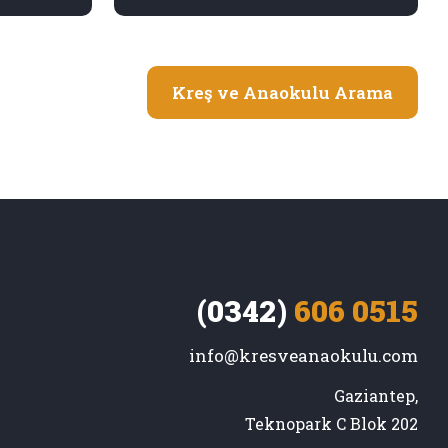
Kreş ve Anaokulu Arama
(0342)
606 0515
info@kresveanaokulu.com
Gaziantep,

Teknopark C Blok 202