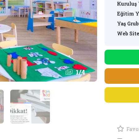
Kuruluş 
Eğitim Y
Yaş Grub
Web Site
1
/
4
Favor