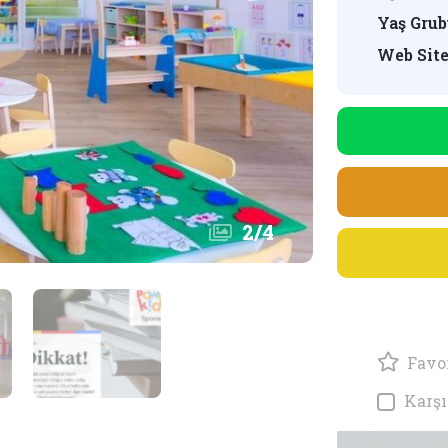
Yaş Grub
Web Site
2
/
4
Favor
Karşı