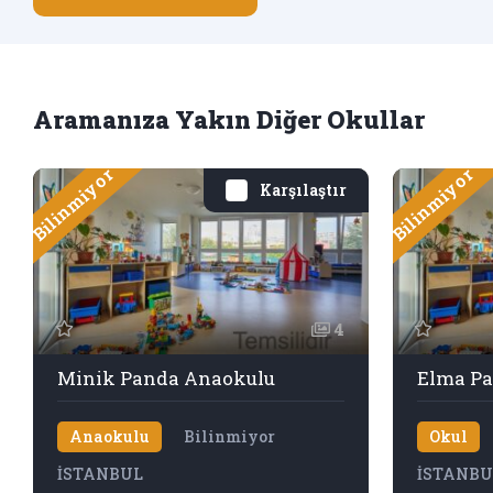
Aramanıza Yakın Diğer Okullar
Bilinmiyor
Bilinmiyor
Karşılaştır
4
Minik Panda Anaokulu
Elma Pa
Anaokulu
Bilinmiyor
Okul
İSTANBUL
İSTANBU