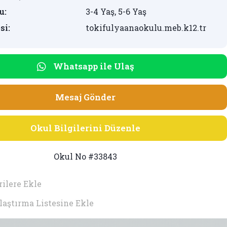
u:
3-4 Yaş, 5-6 Yaş
si:
tokifulyaanaokulu.meb.k12.tr
Whatsapp ile Ulaş
Mesaj Gönder
Okul Bilgilerini Düzenle
Okul No #33843
ilere Ekle
laştırma Listesine Ekle