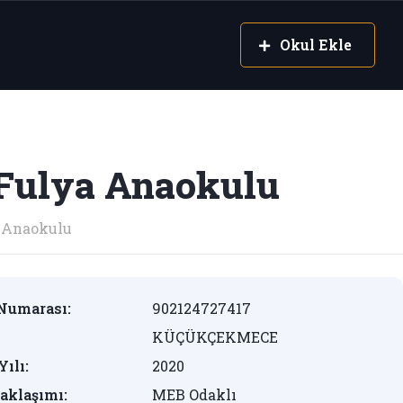
Okul Ekle
 Fulya Anaokulu
Anaokulu
Numarası:
902124727417
KÜÇÜKÇEKMECE
Yılı:
2020
aklaşımı:
MEB Odaklı