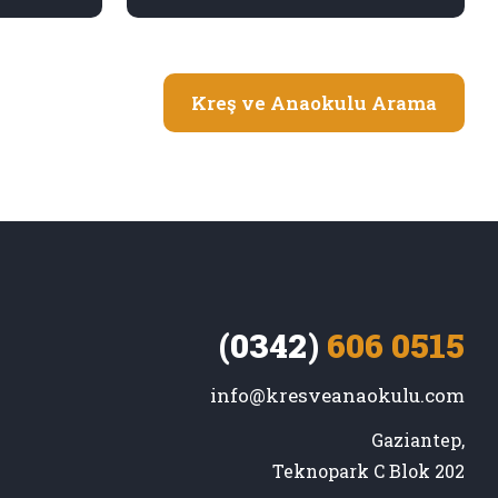
Kreş ve Anaokulu Arama
(0342)
606 0515
info@kresveanaokulu.com
Gaziantep,

Teknopark C Blok 202