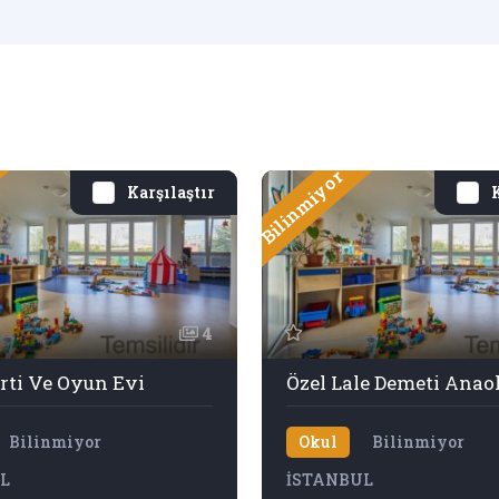
Bilinmiyor
Karşılaştır
K
4
rti Ve Oyun Evi
Özel Lale Demeti Anao
Bilinmiyor
Okul
Bilinmiyor
L
İSTANBUL