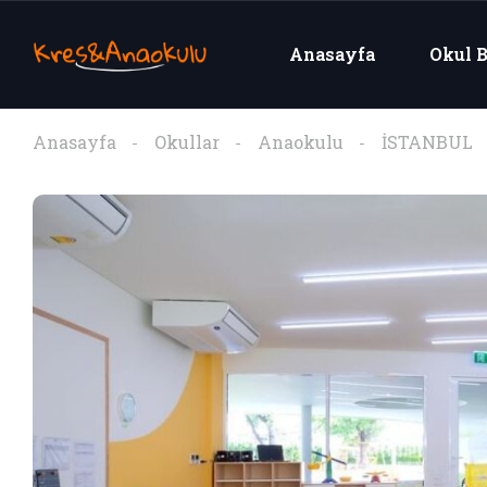
Anasayfa
Okul B
Anasayfa
Okullar
Anaokulu
İSTANBUL