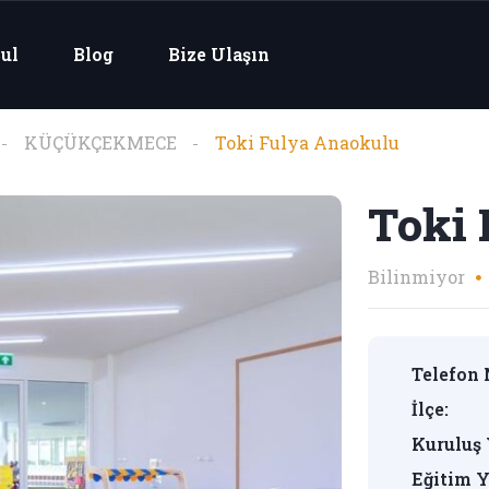
ul
Blog
Bize Ulaşın
KÜÇÜKÇEKMECE
Toki Fulya Anaokulu
Toki
Bilinmiyor
Telefon 
İlçe:
Kuruluş 
Eğitim Y