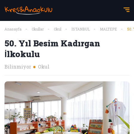
Anasayfa
Okullar
Okul
İSTANBUL
MALTEPE
50. 
50. Yıl Besim Kadırgan
İlkokulu
Bilinmiyor
Okul