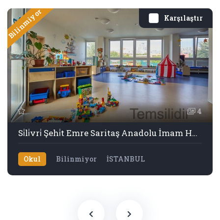
Bilinmiyor
Karşılaştır
4
Si̇li̇vri̇ Şehi̇t Emre Saritaş Anadolu İmam Hati̇p Li̇sesi̇
Okul
Bilinmiyor
İSTANBUL