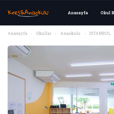
Anasayfa
Okul B
Anasayfa
Okullar
Anaokulu
İSTANBUL