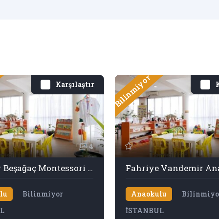
Bilinmiyor
Karşılaştır
K
4
Ataşehir Beşağaç Montessori Anaokulu
Fahriye Vandemir An
lu
Bilinmiyor
Anaokulu
Bilinmiyo
L
İSTANBUL