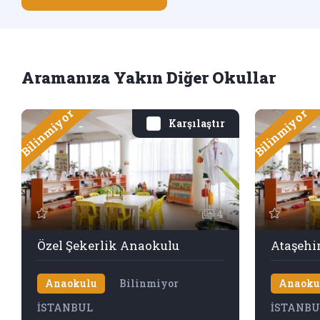
Aramanıza Yakın Diğer Okullar
Bilinmiyor
Bilinmiyor
Karşılaştır
4
Özel Şekerlik Anaokulu
Anaokulu
Bilinmiyor
Anaoku
İSTANBUL
İSTANBU