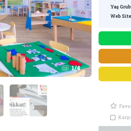
Yaş Grub
Web Site
1
/
4
Favor
Karşı