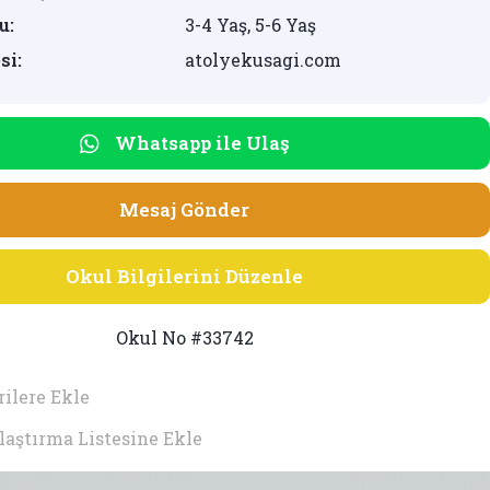
u:
3-4 Yaş, 5-6 Yaş
si:
atolyekusagi.com
Whatsapp ile Ulaş
Mesaj Gönder
Okul Bilgilerini Düzenle
Okul No #33742
ilere Ekle
laştırma Listesine Ekle