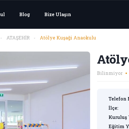
ul
Blog
Bize Ulaşın
ATAŞEHİR
Atölye Kuşaği Anaokulu
Atöly
Bilinmiyor
Telefon 
İlçe:
Kuruluş 
Eğitim Y