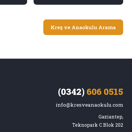
Kreş ve Anaokulu Arama
(0342)
606 0515
info@kresveanaokulu.com
Gaziantep,

Teknopark C Blok 202