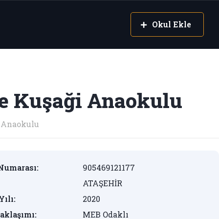
Okul Ekle
e Kuşaği Anaokulu
Anaokulu
Numarası:
905469121177
ATAŞEHİR
Yılı:
2020
aklaşımı:
MEB Odaklı